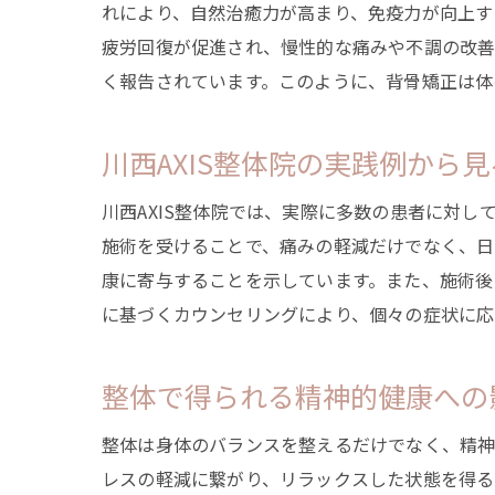
れにより、自然治癒力が高まり、免疫力が向上す
疲労回復が促進され、慢性的な痛みや不調の改善
く報告されています。このように、背骨矯正は体
川西AXIS整体院の実践例から
川西AXIS整体院では、実際に多数の患者に対
施術を受けることで、痛みの軽減だけでなく、日
康に寄与することを示しています。また、施術後
に基づくカウンセリングにより、個々の症状に応
整体で得られる精神的健康への
整体は身体のバランスを整えるだけでなく、精神
レスの軽減に繋がり、リラックスした状態を得る