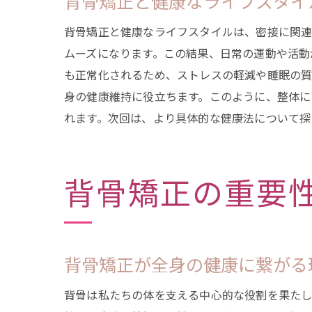
背骨矯正と健康なライフスタイ
背骨矯正と健康なライフスタイルは、密接に関連
ムーズになります。この結果、日常の運動や活動
も正常化されるため、ストレスの軽減や睡眠の質
身の健康維持に役立ちます。このように、整体に
れます。次回は、より具体的な健康法について探
背骨矯正の重要
背骨矯正が全身の健康に繋がる
背骨は私たちの体を支える中心的な役割を果たし