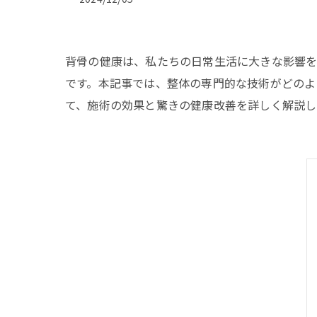
背骨の健康は、私たちの日常生活に大きな影響を
マ
です。本記事では、整体の専門的な技術がどのよ
て、施術の効果と驚きの健康改善を詳しく解説し