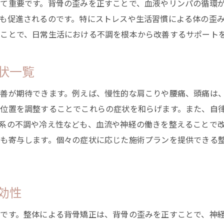
て重要です。背骨の歪みを正すことで、血液やリンパの循環
も促進されるのです。特にストレスや生活習慣による体の歪
ことで、日常生活における不調を根本から改善するサポート
状一覧
善が期待できます。例えば、慢性的な肩こりや腰痛、頭痛は
位置を調整することでこれらの症状を和らげます。また、自
系の不調や冷え性なども、血流や神経の働きを整えることで
も寄与します。個々の症状に応じた施術プランを提供できる
効性
です。整体による背骨矯正は、背骨の歪みを正すことで、神