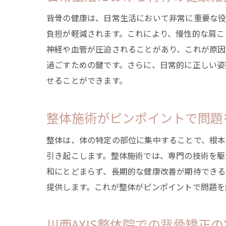
背骨の健康は、日常生活において非常に重要な役
負担が軽減されます。これにより、慢性的な肩こ
神経や血管が圧迫されることがあり、これが原因
過ごすための鍵です。さらに、日常的に正しい姿
せることができます。
整体施術がピンポイントで問題
整体は、体の特定の部位に集中することで、根本
引き起こします。整体施術では、専門の技術を駆
和にとどまらず、長期的な健康改善が期待できる
提供します。これが整体がピンポイントで問題を
川西AXIS整体院での背骨矯正