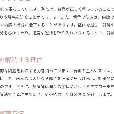
川西AXIS整体院の専門技術の特長
割を果たしています。例えば、背骨が正しく整っていること
背骨矯正による健康改善の具体的事例
りや腰痛を防ぐことができます。また、背骨の健康は、内臓の
整体が導く健康への道しるべ
で内臓の機能が低下することがあります。整体を通じて背骨
初めて整体を受ける方へのガイド
勢を心がけたり、適度な運動を取り入れたりすることで、背
整体を通じて背骨のバランスを整え健康を手に入れる
背骨のバランス調整がもたらす体調改善
整体施術で得られる背骨の整列効果
を解消する理由
川西AXIS整体院での施術によるバランス調整
的な問題を解決する力を持っています。背骨の歪みやズレは
整体による自然治癒力の向上
使して、痛みの原因となる部位を正確に見つけ出し、効果的
背骨のバランスを整える重要性
のです。さらに、整体師は個々の症状に合わせたアプローチ
整体を通じた予防医学としての可能性
解消できる理由であり、その結果、全身の健康が向上します
川西AXIS整体院の実例に学ぶ背骨矯正の驚くべき効果
川西AXIS整体院での背骨矯正成功事例
の実施方法