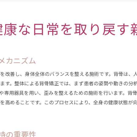
整体による背骨矯正が日常生活に与える影響
生理痛
背骨矯正と健康なライフスタイルの関連性
健康な日常を取り戻す
坐骨神経痛
背骨矯正の重要性整体がもたらす全身の健康効果
めまい
背骨矯正が全身の健康に繋がる理由
整体施術で改善が期待できる症状一覧
耳鳴り
メカニズム
健康増進のための背骨矯正の有効性
ハリウッド式美容鍼
を改善し、身体全体のバランスを整える施術です。背骨は、
川西AXIS整体院の実践例から見る健康改善
ます。整体による背骨矯正では、まず患者の姿勢や動きの分
整体で得られる精神的健康への影響
や専用器具を用い、歪みを整えるための施術を行います。背
背骨矯正がもたらす全身のエネルギーバランス
を高めることです。このプロセスにより、全身の健康状態が
整体の専門技術で背骨の歪みを改善健康への第一歩
背骨の歪みを整体で正すメカニズム
専門技術が支える整体の信頼性
持の重要性