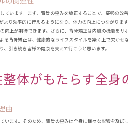
ルの関連性
自然治癒力を高める整体施術の基本
しています。まず、背骨の歪みを矯正することで、姿勢の改
背骨矯正による免疫機能の向上
がより効率的に行えるようになり、体力の向上につながりま
川西AXIS整体院での治癒力活性化の手法
の向上が期待できます。さらに、背骨矯正は内臓の機能をサ
整体施術がもたらす自然治癒力の向上効果
よる背骨矯正は、健康的なライフスタイルを築く上で欠かせ
健康回復を加速する背骨矯正の役割
り、引き続き皆様の健康を支えて行こうと思います。
整体による自然治癒力強化の実際
整体を活用した背骨矯正で快適な生活を実現する方法
性整体がもたらす全身
整体で得る快適な生活の第一歩
背骨矯正が日常生活に及ぼすプラスの影響
川西AXIS整体院での快適生活実現のサポート
整体施術で導く生活の質の向上
理由
背骨矯正による生活改善の具体的アプローチ
ています。そのため、背骨の歪みは全身に様々な影響を及ぼ
整体を生活に取り入れることのメリット