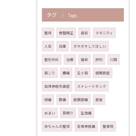
タグ
Tags
整体
骨盤矯正
産前
マタニティ
人気
兵庫
ボキボキしてほしい
整形外科
治療
猫背
評判
川西
肩こり
腰痛
五十肩
顎関節症
自律神経失調症
ストレートネック
頭痛
膝痛
股関節痛
産後
めまい
耳鳴り
生理痛
赤ちゃんの整体
坐骨神経痛
整骨院