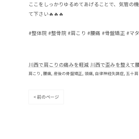
ここをしっかりゆるめてあげることで、気管の機
て下さい🔥🔥🔥
#整体院 #整骨院 #肩こり #腰痛 #骨盤矯正 #マ
川西で肩こりの痛みを軽減
川西で歪みを整えて
肩こり
腰痛
産後の骨盤矯正
頭痛
自律神経失調症
五十肩
< 前のページ