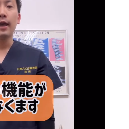
生理痛
坐骨神経痛
めまい
耳鳴り
ハリウッド式美容鍼