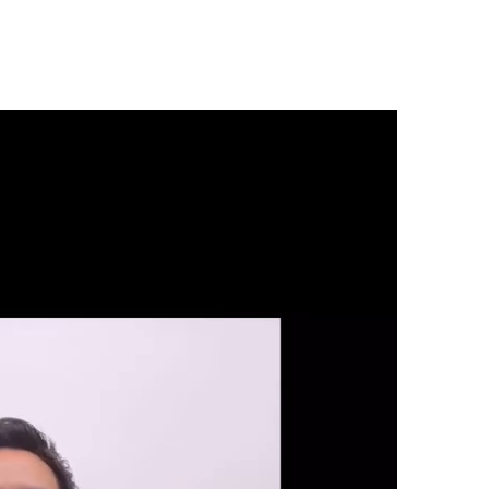
頭痛
産後の骨盤矯正
タニティ整体
自律神経失調症
顎関節症
膝痛・変形性膝関節症
股関節痛・変形性股関節症
五十肩
赤ちゃんの整体
ストレートネック