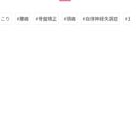
肩こり
#腰痛
#骨盤矯正
#頭痛
#自律神経失調症
#